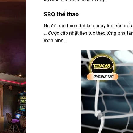
SBO thể thao
Người nào thích đặt kèo ngay lúc trận đấu đ
… được cập nhật liên tục theo từng pha tấ
màn hình.