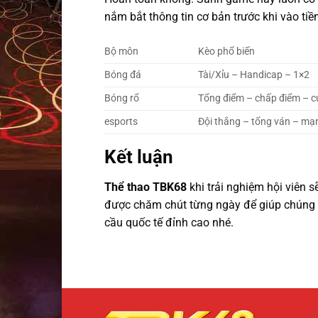
nắm bắt thông tin cơ bản trước khi vào tiề
Bộ môn
Kèo phổ biến
Bóng đá
Tài/Xỉu – Handicap – 1×2
Bóng rổ
Tổng điểm – chấp điểm – c
esports
Đội thắng – tổng ván – mạ
Kết luận
Thể thao TBK68
khi trải nghiệm hội viên 
được chăm chút từng ngày để giúp chúng ta
cầu quốc tế đỉnh cao nhé.