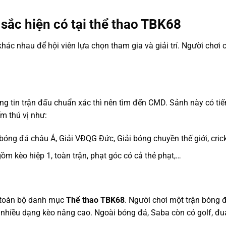
ắc hiện có tại thể thao TBK68
khác nhau để hội viên lựa chọn tham gia và giải trí. Người chơ
g tin trận đấu chuẩn xác thì nên tìm đến CMD. Sảnh này có tiế
ểm thú vị như:
óng đá châu Á, Giải VĐQG Đức, Giải bóng chuyền thế giới, crick
m kèo hiệp 1, toàn trận, phạt góc có cả thẻ phạt,…
g toàn bộ danh mục
Thể thao TBK68
. Người chơi một trận bóng đ
n nhiều dạng kèo nâng cao. Ngoài bóng đá, Saba còn có golf, đ