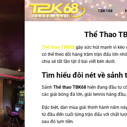
Skip
to
TBK168
content
Thể Thao TB
Thể thao TBK68
gây sức hút mạnh vì kèo 
có thể theo dõi hàng trăm trận đấu lớn nhỏ
chia sẻ tất tần tật ở bài viết bên dưới.
Tìm hiểu đôi nét về sảnh
Sảnh
Thể thao TBK68
hiện đang đầu tư cô
các giải bóng đá lớn, giải tennis hàng đầ
Đặc biệt, dàn mùa giải thịnh hành năm này
từ đầu đến cuối từng trận đấu với chất lượ
sau đó lụm tiền.