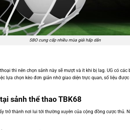
SBO cung cấp nhiều mùa giải hấp dẫn
hoại thì nên chọn sảnh này sẽ mượt và ít khi bị lag. UG có các b
Việc lựa chọn kèo đơn giản nhờ giao diện trực quan, số liệu đư
 tại sảnh thể thao TBK68
 trở thành nơi lui tới thường xuyên của cộng đồng cược thủ. Nh