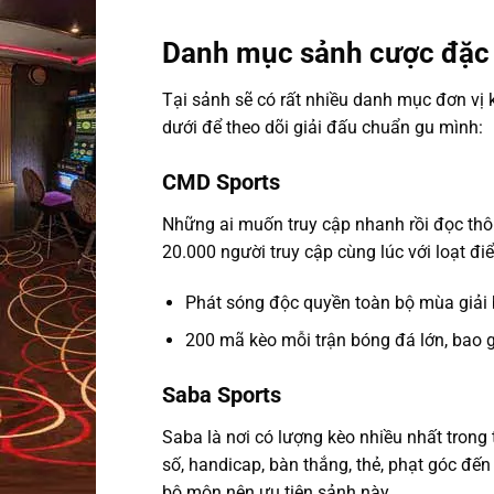
Danh mục sảnh cược đặc s
Tại sảnh sẽ có rất nhiều danh mục đơn vị 
dưới để theo dõi giải đấu chuẩn gu mình:
CMD Sports
Những ai muốn truy cập nhanh rồi đọc thôn
20.000 người truy cập cùng lúc với loạt đi
Phát sóng độc quyền toàn bộ mùa giải b
200 mã kèo mỗi trận bóng đá lớn, bao gồ
Saba Sports
Saba là nơi có lượng kèo nhiều nhất tron
số, handicap, bàn thắng, thẻ, phạt góc đế
bộ môn nên ưu tiên sảnh này.