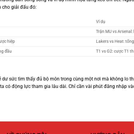
n cho giải đấu đó:
Ví dụ
Trận MU vs Arsenal: 
ược hiệp
Lakers vs Heat: tổn
ng đầu
T1 vs G2: cược T1 t
sẽ dư sức tìm thấy đủ bộ môn trong cùng một nơi mà không lo th
 có động lực tham gia lâu dài. Chỉ cần vài phút đăng nhập vào