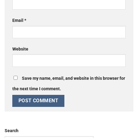
Email
*
Website
Save my name, email, and website in this browser for
the next time I comment.
Search