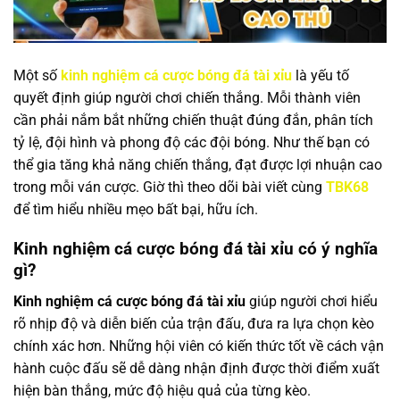
Một số
kinh nghiệm cá cược bóng đá tài xỉu
là yếu tố
quyết định giúp người chơi chiến thắng. Mỗi thành viên
cần phải nắm bắt những chiến thuật đúng đắn, phân tích
tỷ lệ, đội hình và phong độ các đội bóng. Như thế bạn có
thể gia tăng khả năng chiến thắng, đạt được lợi nhuận cao
trong mỗi ván cược. Giờ thì theo dõi bài viết cùng
TBK68
để tìm hiểu nhiều mẹo bất bại, hữu ích.
Kinh nghiệm cá cược bóng đá tài xỉu có ý nghĩa
gì?
Kinh nghiệm cá cược bóng đá tài xỉu
giúp người chơi hiểu
rõ nhịp độ và diễn biến của trận đấu, đưa ra lựa chọn kèo
chính xác hơn. Những hội viên có kiến thức tốt về cách vận
hành cuộc đấu sẽ dễ dàng nhận định được thời điểm xuất
hiện bàn thắng, mức độ hiệu quả của từng kèo.