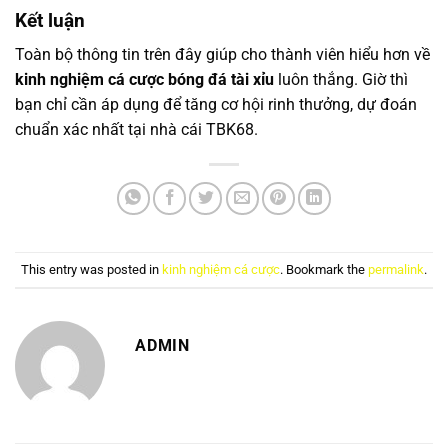
Kết luận
Toàn bộ thông tin trên đây giúp cho thành viên hiểu hơn về
kinh nghiệm cá cược bóng đá tài xỉu
luôn thắng. Giờ thì
bạn chỉ cần áp dụng để tăng cơ hội rinh thưởng, dự đoán
chuẩn xác nhất tại nhà cái TBK68.
This entry was posted in
kinh nghiệm cá cược
. Bookmark the
permalink
.
ADMIN