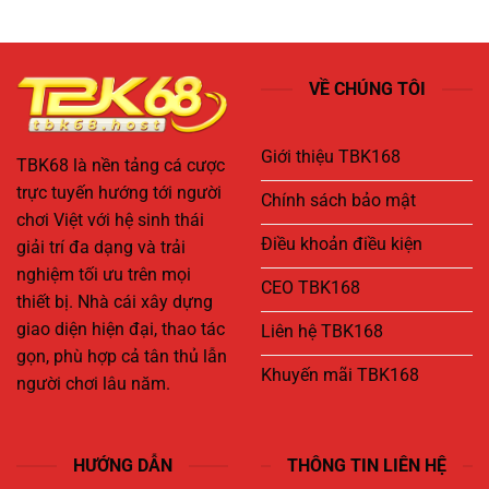
VỀ CHÚNG TÔI
Giới thiệu TBK168
TBK68 là nền tảng cá cược
trực tuyến hướng tới người
Chính sách bảo mật
chơi Việt với hệ sinh thái
Điều khoản điều kiện
giải trí đa dạng và trải
nghiệm tối ưu trên mọi
CEO TBK168
thiết bị. Nhà cái xây dựng
giao diện hiện đại, thao tác
Liên hệ TBK168
gọn, phù hợp cả tân thủ lẫn
Khuyến mãi TBK168
người chơi lâu năm.
HƯỚNG DẪN
THÔNG TIN LIÊN HỆ