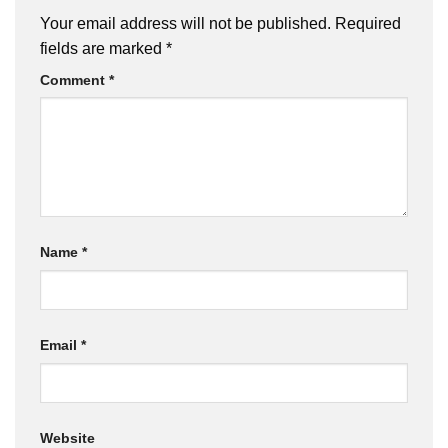
Your email address will not be published.
Required
fields are marked
*
Comment
*
Name
*
Email
*
Website