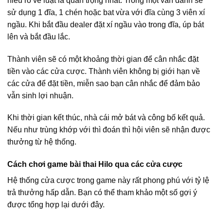
hiểu rõ về luật là quan trọng nhất. Trong một ván đánh sẽ
sử dụng 1 đĩa, 1 chén hoặc bat vừa với đĩa cùng 3 viên xí
ngầu. Khi bắt đầu dealer đặt xí ngầu vào trong đĩa, úp bát
lên và bắt đầu lắc.
Thành viên sẽ có một khoảng thời gian để cân nhắc đặt
tiền vào các cửa cược. Thành viên không bị giới hạn về
các cửa để đặt tiền, miễn sao bạn cân nhắc để đảm bảo
vẫn sinh lợi nhuận.
Khi thời gian kết thúc, nhà cái mở bát và công bố kết quả.
Nếu như trùng khớp với thì đoán thì hội viên sẽ nhận được
thưởng từ hệ thống.
Cách chơi game bài thai Hilo qua các cửa cược
Hệ thống cửa cược trong game này rất phong phú với tỷ lệ
trả thưởng hấp dẫn. Bạn có thể tham khảo một số gợi ý
được tổng hợp lại dưới đây.