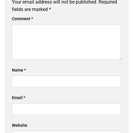
Your email address will not be published.
Required
fields are marked
*
Comment
*
Name
*
Email
*
Website