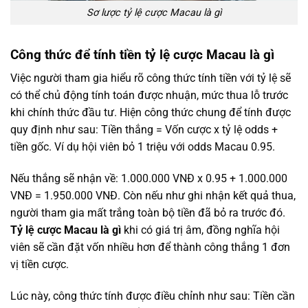
Sơ lược tỷ lệ cược Macau là gì
Công thức để tính tiền tỷ lệ cược Macau là gì
Việc người tham gia hiểu rõ công thức tính tiền với tỷ lệ sẽ
có thể chủ động tính toán được nhuận, mức thua lỗ trước
khi chính thức đầu tư. Hiện công thức chung để tính được
quy định như sau: Tiền thắng = Vốn cược x tỷ lệ odds +
tiền gốc. Ví dụ hội viên bỏ 1 triệu với odds Macau 0.95.
Nếu thắng sẽ nhận về: 1.000.000 VNĐ x 0.95 + 1.000.000
VNĐ = 1.950.000 VNĐ. Còn nếu như ghi nhận kết quả thua,
người tham gia mất trắng toàn bộ tiền đã bỏ ra trước đó.
Tỷ lệ cược Macau là gì
khi có giá trị âm, đồng nghĩa hội
viên sẽ cần đặt vốn nhiều hơn để thành công thắng 1 đơn
vị tiền cược.
Lúc này, công thức tính được điều chỉnh như sau: Tiền cần