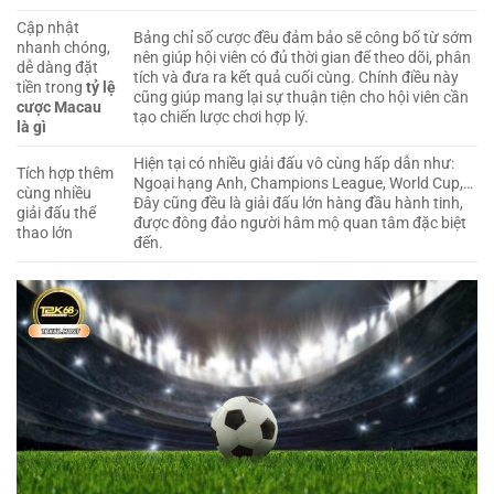
Cập nhật
Bảng chỉ số cược đều đảm bảo sẽ công bố từ sớm
nhanh chóng,
nên giúp hội viên có đủ thời gian để theo dõi, phân
dễ dàng đặt
tích và đưa ra kết quả cuối cùng. Chính điều này
tiền trong
tỷ lệ
cũng giúp mang lại sự thuận tiện cho hội viên cần
cược Macau
tạo chiến lược chơi hợp lý.
là gì
Hiện tại có nhiều giải đấu vô cùng hấp dẫn như:
Tích hợp thêm
Ngoại hạng Anh, Champions League, World Cup,…
cùng nhiều
Đây cũng đều là giải đấu lớn hàng đầu hành tinh,
giải đấu thể
được đông đảo người hâm mộ quan tâm đặc biệt
thao lớn
đến.