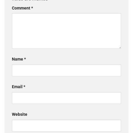
Comment
*
Name
*
Email
*
Website