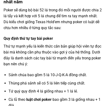
nhất năm
Poker sẽ dùng bộ bài 52 lá trong đó mỗi người được chia 2
lá tẩy và kết hợp với 5 lá chung để tìm ra tay mạnh nhất.
Dù kiểu chơi giống Texas Hold’em nhưng poker có luật dễ
chịu hơn nhiều ở từng quy tắc sau:
Quy định thứ tự tay bài poker
Thứ tự mạnh yếu là kiến thức căn bản giúp hội viên tự đọc
bài mà không cần phụ thuộc vào gợi ý của hệ thống. Dưới
đây là danh sách các tay bài từ mạnh đến yếu trong poker
bạn nên chú ý:
Sảnh chúa bao gồm 5 lá 10-J-Q-K-A đồng chất.
Thùng phá sảnh sẽ có 5 lá liên tiếp cùng chất.
Tứ quý quy định 4 lá giống nhau + 1 lá lẻ.
Cù lũ theo
luật chơi poker
bao gồm 3 lá giống nhau + 1
đôi.