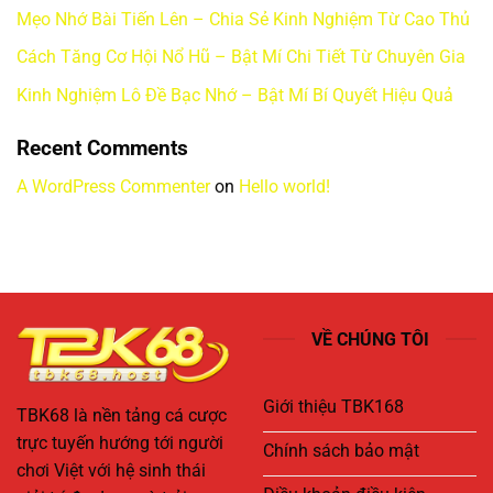
Mẹo Nhớ Bài Tiến Lên – Chia Sẻ Kinh Nghiệm Từ Cao Thủ
Cách Tăng Cơ Hội Nổ Hũ – Bật Mí Chi Tiết Từ Chuyên Gia
Kinh Nghiệm Lô Đề Bạc Nhớ – Bật Mí Bí Quyết Hiệu Quả
Recent Comments
A WordPress Commenter
on
Hello world!
VỀ CHÚNG TÔI
Giới thiệu TBK168
TBK68 là nền tảng cá cược
trực tuyến hướng tới người
Chính sách bảo mật
chơi Việt với hệ sinh thái