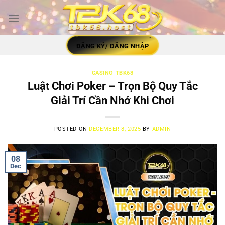
Skip
to
content
ĐĂNG KÝ/ ĐĂNG NHẬP
CASINO TBK68
Luật Chơi Poker – Trọn Bộ Quy Tắc
Giải Trí Cần Nhớ Khi Chơi
POSTED ON
DECEMBER 8, 2025
BY
ADMIN
08
Dec