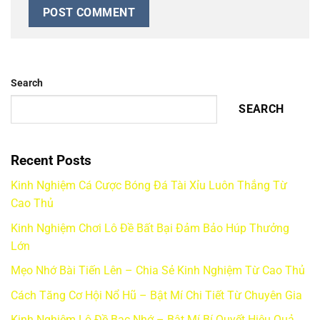
Search
SEARCH
Recent Posts
Kinh Nghiệm Cá Cược Bóng Đá Tài Xỉu Luôn Thắng Từ
Cao Thủ
Kinh Nghiệm Chơi Lô Đề Bất Bại Đảm Bảo Húp Thưởng
Lớn
Mẹo Nhớ Bài Tiến Lên – Chia Sẻ Kinh Nghiệm Từ Cao Thủ
Cách Tăng Cơ Hội Nổ Hũ – Bật Mí Chi Tiết Từ Chuyên Gia
Kinh Nghiệm Lô Đề Bạc Nhớ – Bật Mí Bí Quyết Hiệu Quả