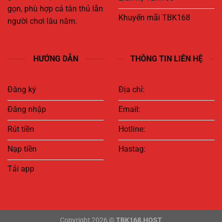
gọn, phù hợp cả tân thủ lẫn
Khuyến mãi TBK168
người chơi lâu năm.
HƯỚNG DẪN
THÔNG TIN LIÊN HỆ
Đăng ký
Địa chỉ:
Đăng nhập
Email:
Rút tiền
Hotline:
Nạp tiền
Hastag:
Tải app
Copyright 2026 ©
TBK168.HOST