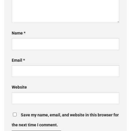
Name
*
Email
*
Website
Save my name, email, and website in this browser for
the next time I comment.