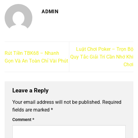
ADMIN
Luật Chơi Poker – Trọn Bộ
Rút Tiền TBK68 – Nhanh
Quy Tắc Giải Trí Cần Nhớ Khi
Gọn Và An Toàn Chỉ Vài Phút
Chơi
Leave a Reply
Your email address will not be published.
Required
fields are marked
*
Comment
*