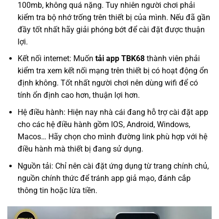
100mb, không quá nặng. Tuy nhiên người chơi phải
kiểm tra bộ nhớ trống trên thiết bị của mình. Nếu đã gần
đầy tốt nhất hãy giải phóng bớt để cài đặt được thuận
lợi.
Kết nối internet: Muốn
tải app TBK68
thành viên phải
kiểm tra xem kết nối mạng trên thiết bị có hoạt động ổn
định không. Tốt nhất người chơi nên dùng wifi để có
tính ổn định cao hơn, thuận lợi hơn.
Hệ điều hành: Hiện nay nhà cái đang hỗ trợ cài đặt app
cho các hệ điều hành gồm IOS, Android, Windows,
Macos… Hãy chọn cho mình đường link phù hợp với hệ
điều hành mà thiết bị đang sử dụng.
Nguồn tải: Chỉ nên cài đặt ứng dụng từ trang chính chủ,
nguồn chính thức để tránh app giả mạo, đánh cắp
thông tin hoặc lừa tiền.