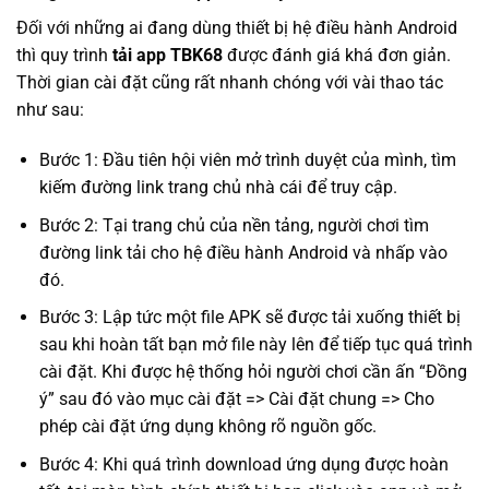
Đối với những ai đang dùng thiết bị hệ điều hành Android
thì quy trình
tải app TBK68
được đánh giá khá đơn giản.
Thời gian cài đặt cũng rất nhanh chóng với vài thao tác
như sau:
Bước 1: Đầu tiên hội viên mở trình duyệt của mình, tìm
kiếm đường link trang chủ nhà cái để truy cập.
Bước 2: Tại trang chủ của nền tảng, người chơi tìm
đường link tải cho hệ điều hành Android và nhấp vào
đó.
Bước 3: Lập tức một file APK sẽ được tải xuống thiết bị
sau khi hoàn tất bạn mở file này lên để tiếp tục quá trình
cài đặt. Khi được hệ thống hỏi người chơi cần ấn “Đồng
ý” sau đó vào mục cài đặt => Cài đặt chung => Cho
phép cài đặt ứng dụng không rõ nguồn gốc.
Bước 4: Khi quá trình download ứng dụng được hoàn