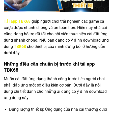
Tải app TBK68
giúp người chơi trải nghiệm các game cá
cược được nhanh chóng và an toàn hơn. Hiện nay nhà cái
cũng đang hỗ trợ rất tốt cho hội viên thực hiện cài đặt ứng
dụng nhanh chóng. Nếu bạn đang có ý định download ứng
dụng
TBK68
cho thiết bị của mình đừng bỏ lỡ hướng dẫn
dưới đây.
Những điều cần chuẩn bị trước khi tải app
TBK68
Muốn cài đặt ứng dụng thành công trước tiên người chơi
phải đáp ứng một số điều kiện cơ bản. Dưới đây là nội
dung chi tiết dành cho những ai đang có ý định download
ứng dụng này.
Dung lượng thiết bị: Ứng dụng của nhà cái thường dưới